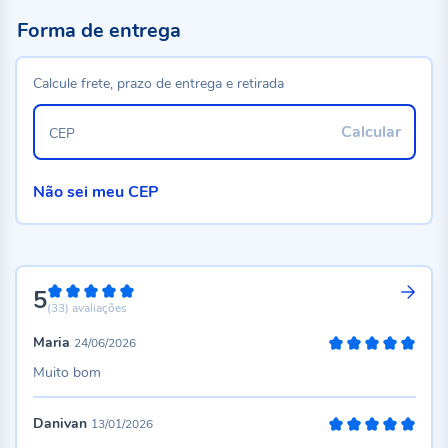
Forma de entrega
Calcule frete, prazo de entrega e retirada
Calcular
CEP
Não sei meu CEP
5
100%
(33)
avaliações
Maria
24/06/2026
100%
Muito bom
Danivan
13/01/2026
100%