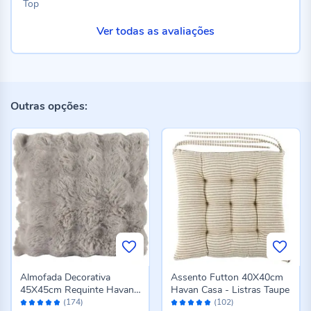
Top
Ver todas as avaliações
Outras opções:
Almofada Decorativa
Assento Futton 40X40cm
45X45cm Requinte Havan
Havan Casa - Listras Taupe
Avaliação:
Avaliação:
Casa - Cinza
(174)
(102)