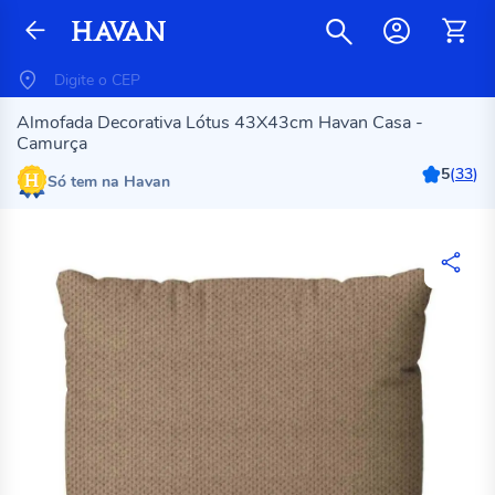
Almofada Decorativa Lótus 43X43cm Havan Casa -
Camurça
5
(
33
)
Só tem na Havan