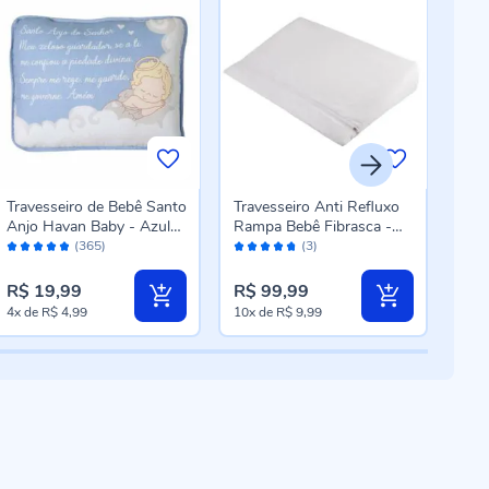
Travesseiro de Bebê Santo
Travesseiro Anti Refluxo
Trav
Anjo Havan Baby - Azul
Rampa Bebê Fibrasca -
Nas
Avaliação:
Avaliação:
Aval
Claro
Branco
Cm 
(365)
(3)
96%
94%
98
R$ 19,99
R$ 99,99
R$ 
4x
de
R$ 4,99
10x
de
R$ 9,99
10x