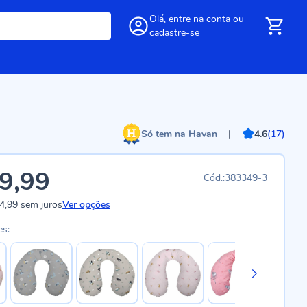
Olá,
entre
na conta
ou
cadastre-se
Só tem na Havan
|
4.6
(
17
)
9,99
383349-3
4,99
sem juros
Ver opções
es: