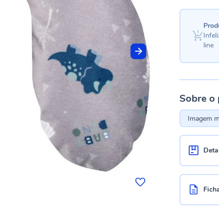
Prod
Infe
line
Sobre o
Imagem me
Deta
Fich