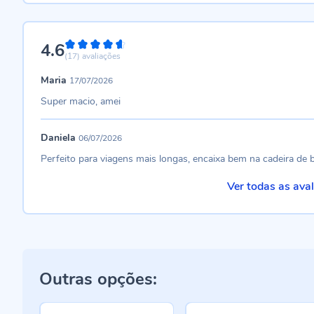
4.6
92%
(17)
avaliações
Maria
17/07/2026
Super macio, amei
Daniela
06/07/2026
Perfeito para viagens mais longas, encaixa bem na cadeira de 
Ver todas as ava
Outras opções: