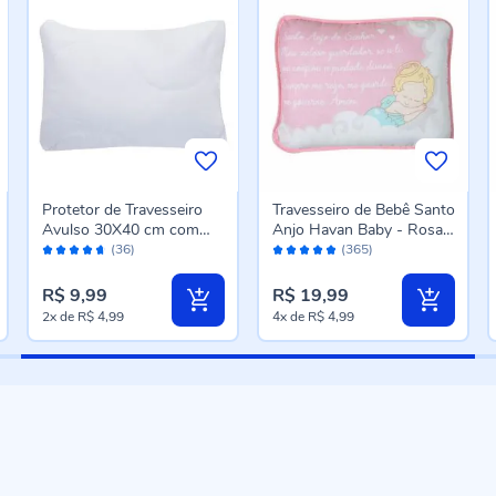
Protetor de Travesseiro
Travesseiro de Bebê Santo
Avulso 30X40 cm com
Anjo Havan Baby - Rosa
Avaliação:
Avaliação:
Zíper Havan Baby -
Claro
(36)
(365)
92%
96%
Branco
R$ 9,99
R$ 19,99
2x
de
R$ 4,99
4x
de
R$ 4,99