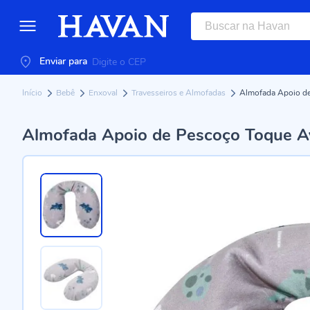
Enviar para
Início
Bebê
Enxoval
Travesseiros e Almofadas
Almofada Apoio de
Almofada Apoio de Pescoço Toque A