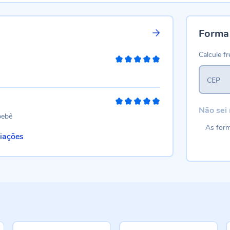
Forma
Calcule fr
100%
CEP
100%
Não sei
bebê
As form
liações