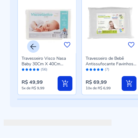
Travesseiro Visco Nasa
Travesseiro de Bebê
oft
Baby 30Cm X 40Cm
Antissufocante Favinhos
Avaliação:
Avaliação:
Marcbrayn - Branco
de Mel Baby Fibracasa -
(56)
(7)
98%
98%
Branco
R$ 49,99
R$ 69,99
5x
de
R$ 9,99
10x
de
R$ 6,99