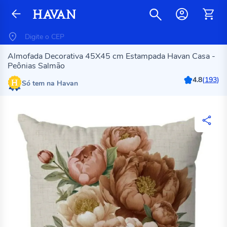
Almofada Decorativa 45X45 cm Estampada Havan Casa -
Peônias Salmão
4.8
(
193
)
Só tem na Havan