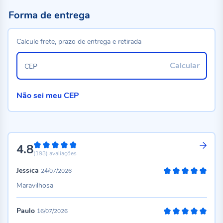
Forma de entrega
Calcule frete, prazo de entrega e retirada
Calcular
CEP
Não sei meu CEP
4.8
96%
(193)
avaliações
Jessica
24/07/2026
100%
Maravilhosa
Paulo
16/07/2026
100%