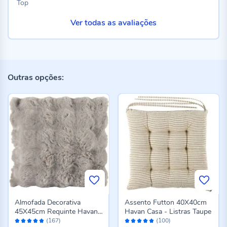
Top
Ver todas as avaliações
Outras opções:
Almofada Decorativa
Assento Futton 40X40cm
45X45cm Requinte Havan
Havan Casa - Listras Taupe
Avaliação:
Avaliação:
Casa - Cinza
(167)
(100)