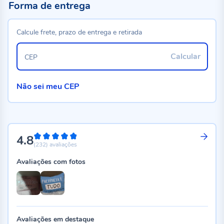
Forma de entrega
Calcule frete, prazo de entrega e retirada
Calcular
CEP
Não sei meu CEP
4.8
96%
(232)
avaliações
Avaliações com fotos
Avaliações em destaque