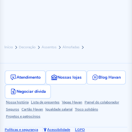
Início
Decoração
Assentos
Almofadas
Atendimento
Nossas lojas
Blog Havan
Negociar dívida
Nossa história
Lista de presentes
Vagas Havan
Painel do colaborador
Seguros
Cartão Havan
Igualdade salarial
Troco solidário
Projetos e patrocínios
Políticas e segurança
Acessibilidade
LGPD