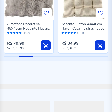
Almofada Decorativa
Assento Futton 40X40cm
45X45cm Requinte Havan
Havan Casa - Listras Taupe
Avaliação:
Avaliação:
Casa - Cinza
(167)
(101)
98%
96%
R$ 79,99
R$ 34,99
5x
R$ 15,99
5x
R$ 6,99