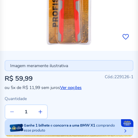
Imagem meramente ilustrativa
R$ 59,99
229126-1
ou
5x
de
R$ 11,99
sem juros
Ver opções
Quantidade
Ganhe
1
bilhete
e
concorra a uma BMW X1
comprando
esse produto