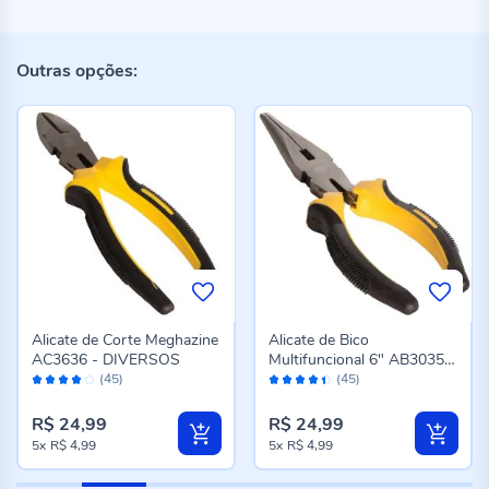
Outras opções:
Alicate de Corte Meghazine
Alicate de Bico
AC3636 - DIVERSOS
Multifuncional 6" AB3035
Avaliação:
Avaliação:
Meghazine - Amarelo
(45)
(45)
82%
88%
R$ 24,99
R$ 24,99
5x
R$ 4,99
5x
R$ 4,99