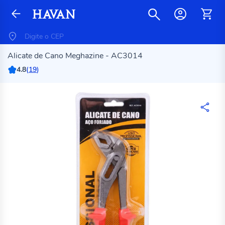
Alicate de Cano Meghazine - AC3014
4.8
(
19
)