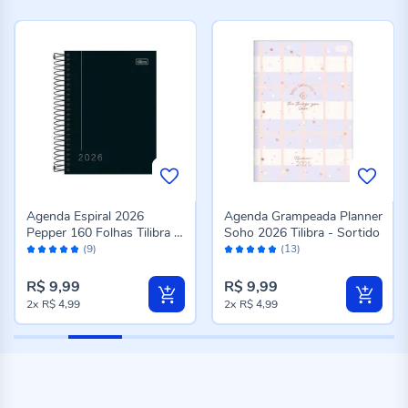
Agenda Espiral 2026
Agenda Grampeada Planner
Pepper 160 Folhas Tilibra -
Soho 2026 Tilibra - Sortido
Avaliação:
Avaliação:
Preto
(9)
(13)
96%
96%
R$ 9,99
R$ 9,99
2x
R$ 4,99
2x
R$ 4,99