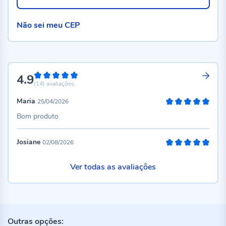
Não sei meu CEP
4.9
98%
(14)
avaliações
Maria
25/04/2026
100%
Bom produto
Josiane
02/08/2026
100%
Ver todas as avaliações
Outras opções: