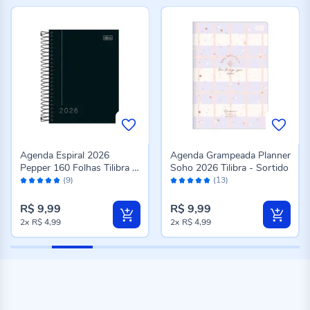
Agenda Espiral 2026
Agenda Grampeada Planner
Pepper 160 Folhas Tilibra -
Soho 2026 Tilibra - Sortido
Avaliação:
Avaliação:
Preto
(9)
(13)
96%
96%
R$ 9,99
R$ 9,99
2x
R$ 4,99
2x
R$ 4,99