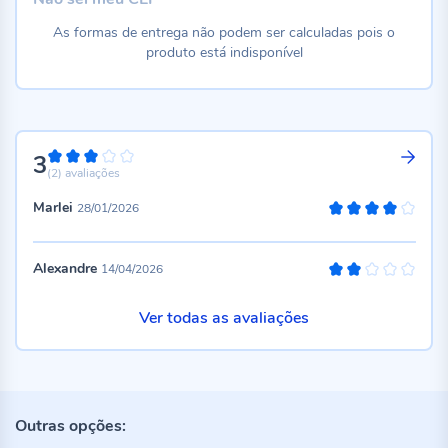
As formas de entrega não podem ser calculadas pois o
produto está indisponível
3
60%
(2)
avaliações
Marlei
28/01/2026
80%
Alexandre
14/04/2026
40%
Ver todas as avaliações
Outras opções: