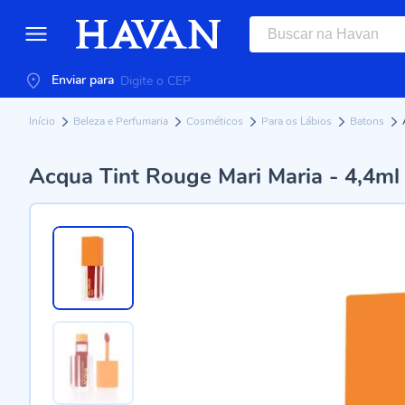
Enviar para
Início
Beleza e Perfumaria
Cosméticos
Para os Lábios
Batons
Acqua Tint Rouge Mari Maria - 4,4ml