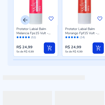
ciny
Protetor Labial Balm
Protetor Labial Balm
pis
Melancia Fps15 Vult -
Morango Fpf15 Vult -
Avaliação:
Avaliação:
Hidratante
Hidratante
(52)
(14)
96%
96%
R$ 24,99
R$ 24,99
5x
de
R$ 4,99
5x
de
R$ 4,99