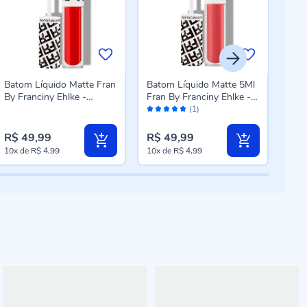
Batom Líquido Matte Fran
Batom Líquido Matte 5Ml
Bat
By Franciny Ehlke -
Fran By Franciny Ehlke -
3,8
Avaliação:
Aval
Sensualizani
Delicate
(1)
100%
94
R$ 49,99
R$ 49,99
R$ 
10x
de
R$ 4,99
10x
de
R$ 4,99
6x
d