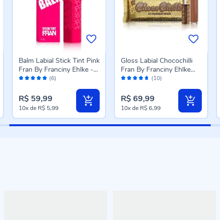
Balm Labial Stick Tint Pink
Gloss Labial Chocochilli
Fran By Franciny Ehlke -
Fran By Franciny Ehlke
Avaliação:
Avaliação:
6,3g
3,5Ml - Chocolate
(6)
(10)
96%
92%
Transparente
R$ 59,99
R$ 69,99
10x
de
R$ 5,99
10x
de
R$ 6,99