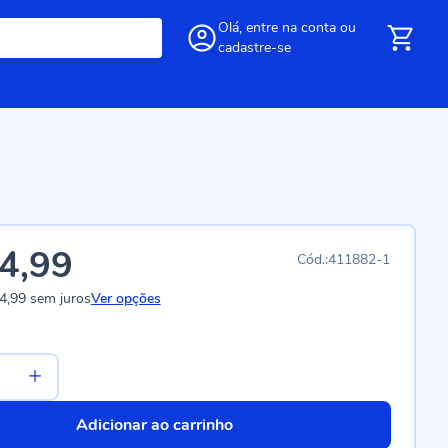
Olá,
entre
na conta
ou
cadastre-se
4,99
411882-1
4,99
sem juros
Ver opções
Adicionar ao carrinho