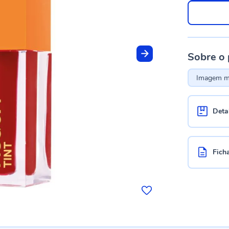
Sobre o
Imagem me
Deta
Fich