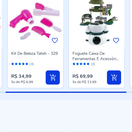
Kit De Beleza Tateti - 329
Foguete Caixa De
Ferramentas E Acessórios
Avaliação:
Avaliação:
Havan Toys - HBR0666
(3)
(3)
100%
100%
R$ 34,99
R$ 69,99
5x
de
R$ 6,99
5x
de
R$ 13,99