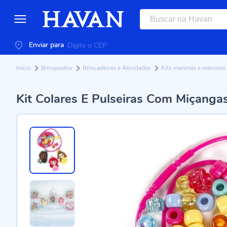
Enviar para
Início
Brinquedos
Brincadeiras e Atividades
Kits meninas e meninos
Kit Colares E Pulseiras Com Miçanga