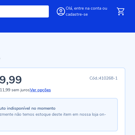
Olá,
entre
na conta
ou
cadastre-se
9
9,99
410268-1
11,99
sem juros
Ver opções
uto indisponível no momento
lizmente não temos estoque deste item em nossa loja on-