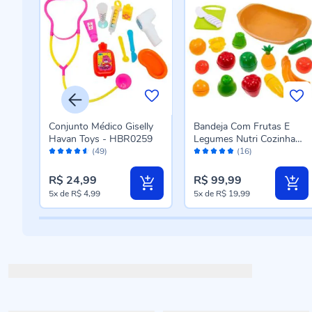
m
Conjunto Médico Giselly
Bandeja Com Frutas E
eti
Havan Toys - HBR0259
Legumes Nutri Cozinha
Avaliação:
Avaliação:
Tateti - 303
(49)
(16)
90%
96%
R$ 24,99
R$ 99,99
5x
de
R$ 4,99
5x
de
R$ 19,99