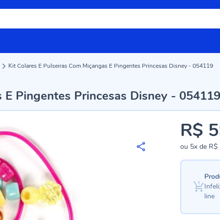
Kit Colares E Pulseiras Com Miçangas E Pingentes Princesas Disney - 054119
s E Pingentes Princesas Disney - 05411
R$ 5
ou
5x
de
R$ 
Prod
Infe
line