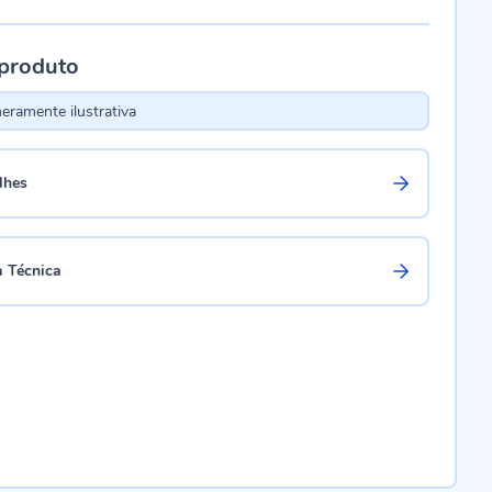
 produto
ramente ilustrativa
lhes
a Técnica