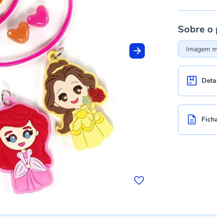
Sobre o
Imagem me
Deta
Fich