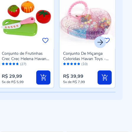
Conjunto de Frutinhas
Conjunto De Miçanga
Con
Crec Crec Helena Havan
Coloridas Havan Toys -
Gis
Avaliação:
Avaliação:
Aval
Toys - Sortido
HBR0668
(27)
(10)
94%
98%
96
R$ 29,99
R$ 39,99
R$ 
5x
de
R$ 5,99
5x
de
R$ 7,99
5x
d