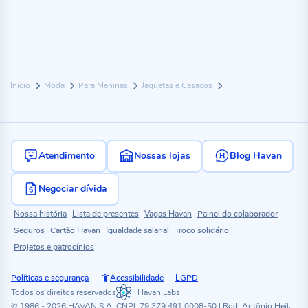
Início
Moda
Para Meninas
Jaquetas e Casacos
Atendimento
Nossas lojas
Blog Havan
Negociar dívida
Nossa história
Lista de presentes
Vagas Havan
Painel do colaborador
Seguros
Cartão Havan
Igualdade salarial
Troco solidário
Projetos e patrocínios
Políticas e segurança
Acessibilidade
LGPD
Todos os direitos reservados
Havan Labs
© 1986 - 2026 HAVAN S.A. CNPJ: 79.379.491.0008-50 | Rod. Antônio Heil,