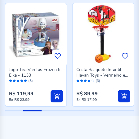
Jogo Tira Varetas Frozen Ii
Cesta Basquete Infantil
Elka - 1133
Havan Toys - Vermelho e
Avaliação:
Avaliação:
Laranja
(8)
(3)
96%
74%
R$ 119,99
R$ 89,99
5x
R$ 23,99
5x
R$ 17,99