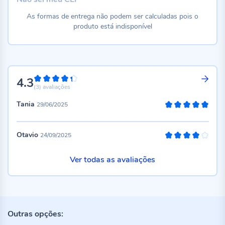
As formas de entrega não podem ser calculadas pois o
produto está indisponível
4.3
86%
(3)
avaliações
Tania
29/06/2025
100%
Otavio
24/09/2025
80%
Ver todas as avaliações
Outras opções: