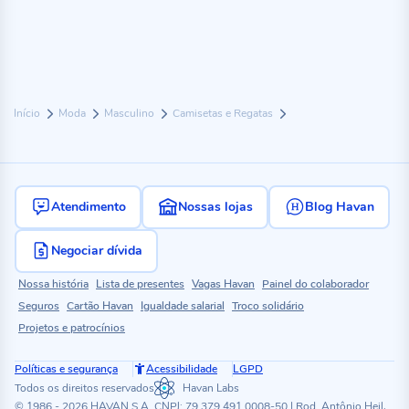
Início
Moda
Masculino
Camisetas e Regatas
Atendimento
Nossas lojas
Blog Havan
Negociar dívida
Nossa história
Lista de presentes
Vagas Havan
Painel do colaborador
Seguros
Cartão Havan
Igualdade salarial
Troco solidário
Projetos e patrocínios
Políticas e segurança
Acessibilidade
LGPD
Todos os direitos reservados
Havan Labs
© 1986 - 2026 HAVAN S.A. CNPJ: 79.379.491.0008-50 | Rod. Antônio Heil,