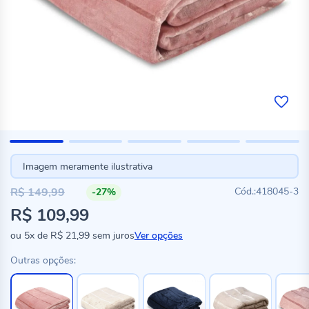
Imagem meramente ilustrativa
R$ 149,99
418045-3
-27%
Preço
R$ 109,99
especial
ou
5x
de
R$ 21,99
sem juros
Ver opções
Outras opções: