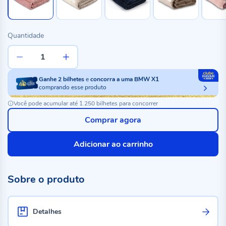
Quantidade
Ganhe
2
bilhetes
e
concorra a uma BMW X1
comprando esse produto
Você pode acumular até 1.250 bilhetes para concorrer
Comprar agora
Adicionar ao carrinho
Sobre o produto
Detalhes