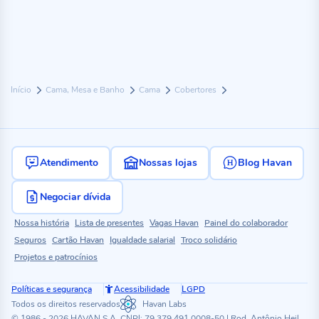
Início
Cama, Mesa e Banho
Cama
Cobertores
Atendimento
Nossas lojas
Blog Havan
Negociar dívida
Nossa história
Lista de presentes
Vagas Havan
Painel do colaborador
Seguros
Cartão Havan
Igualdade salarial
Troco solidário
Projetos e patrocínios
Políticas e segurança
Acessibilidade
LGPD
Todos os direitos reservados
Havan Labs
© 1986 - 2026 HAVAN S.A. CNPJ: 79.379.491.0008-50 | Rod. Antônio Heil,