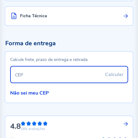
Ficha Técnica
Forma de entrega
Calcule frete, prazo de entrega e retirada
Calcular
CEP
Não sei meu CEP
4.8
96%
(99)
avaliações