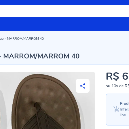
rtago - MARROM/MARROM 40
go - MARROM/MARROM 40
R$ 6
ou
10x
de
R$
Prod
Infe
line