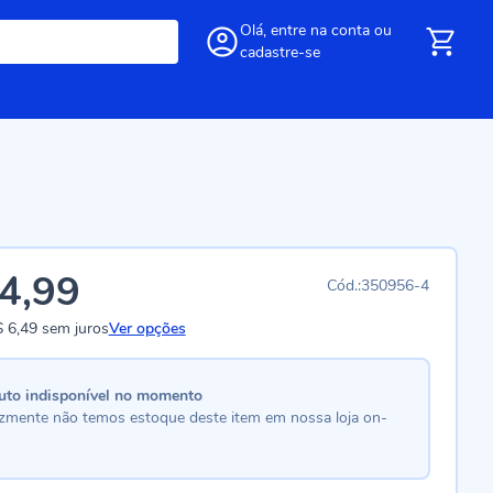
Olá,
entre
na conta
ou
cadastre-se
4,99
350956-4
 6,49
sem juros
Ver opções
uto indisponível no momento
lizmente não temos estoque deste item em nossa loja on-