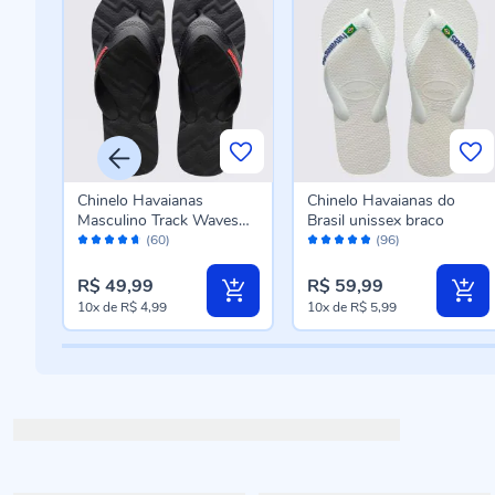
iras
Chinelo Havaianas
Chinelo Havaianas do
Masculino Track Waves
Brasil unissex braco
Avaliação:
Avaliação:
Preto
(60)
(96)
92%
96%
R$ 49,99
R$ 59,99
10x
de
R$ 4,99
10x
de
R$ 5,99