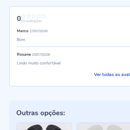
0
0%
(0)
avaliações
Marco
27/07/2026
Bom
Rosane
25/07/2026
Lindo muito confortável
Ver todas as ava
Outras opções: