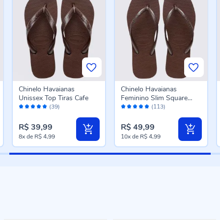
Chinelo Havaianas
Chinelo Havaianas
Unissex Top Tiras Cafe
Feminino Slim Square
Avaliação:
Avaliação:
Cafe
(39)
(113)
96%
98%
R$ 39,99
R$ 49,99
8x
de
R$ 4,99
10x
de
R$ 4,99