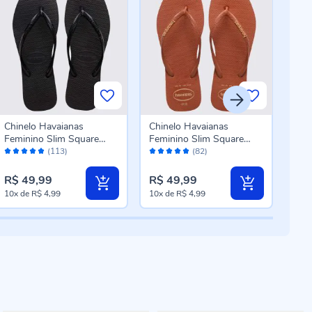
Chinelo Havaianas
Chinelo Havaianas
Chin
Feminino Slim Square
Feminino Slim Square
Men
Avaliação:
Avaliação:
Aval
Preto
Logo Pop Up Ferrugem
Ros
(113)
(82)
98%
98%
10
R$ 49,99
R$ 49,99
R$ 
10x
de
R$ 4,99
10x
de
R$ 4,99
6x
d