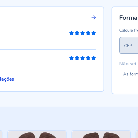
Forma
Calcule fr
100%
CEP
100%
Não sei
As form
liações