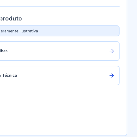
 produto
ramente ilustrativa
lhes
a Técnica