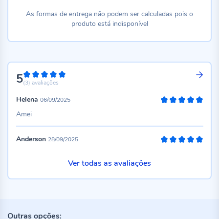
As formas de entrega não podem ser calculadas pois o
produto está indisponível
5
100%
(3)
avaliações
Helena
06/09/2025
100%
Amei
Anderson
28/09/2025
100%
Ver todas as avaliações
Outras opções: