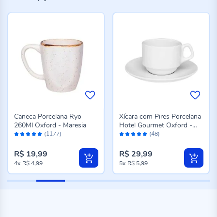
Caneca Porcelana Ryo
Xícara com Pires Porcelana
260Ml Oxford - Maresia
Hotel Gourmet Oxford -
Avaliação:
Avaliação:
200 ml
(1177)
(48)
98%
98%
R$ 19,99
R$ 29,99
4x
R$ 4,99
5x
R$ 5,99