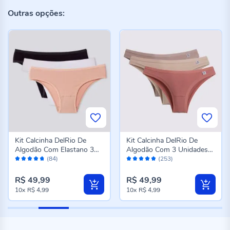
Outras opções:
Kit Calcinha DelRio De
Kit Calcinha DelRio De
Algodão Com Elastano 3
Algodão Com 3 Unidades
Avaliação:
Avaliação:
Unidades Mousse/Bc/Pto
K6
(84)
(253)
94%
96%
R$ 49,99
R$ 49,99
10x
R$ 4,99
10x
R$ 4,99