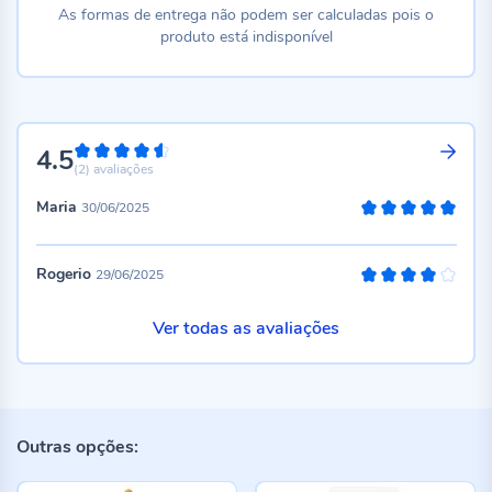
As formas de entrega não podem ser calculadas pois o
produto está indisponível
4.5
90%
(2)
avaliações
Maria
30/06/2025
100%
Rogerio
29/06/2025
80%
Ver todas as avaliações
Outras opções: