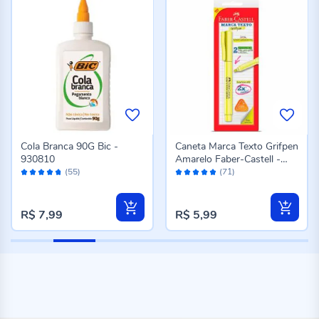
Cola Branca 90G Bic -
Caneta Marca Texto Grifpen
930810
Amarelo Faber-Castell -
Avaliação:
Avaliação:
SM/MTAMZF
(55)
(71)
94%
96%
R$ 7,99
R$ 5,99