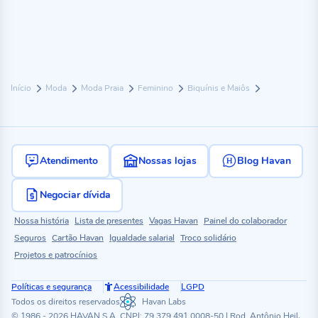
Início
Moda
Moda Praia
Feminino
Biquínis e Maiôs
Atendimento
Nossas lojas
Blog Havan
Negociar dívida
Nossa história
Lista de presentes
Vagas Havan
Painel do colaborador
Seguros
Cartão Havan
Igualdade salarial
Troco solidário
Projetos e patrocínios
Políticas e segurança
Acessibilidade
LGPD
Todos os direitos reservados
Havan Labs
© 1986 - 2026 HAVAN S.A. CNPJ: 79.379.491.0008-50 | Rod. Antônio Heil,