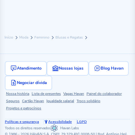
Início
Moda
Feminino
Blusas e Regatas
Atendimento
Nossas lojas
Blog Havan
Negociar dívida
Nossa história
Lista de presentes
Vagas Havan
Painel do colaborador
Seguros
Cartão Havan
Igualdade salarial
Troco solidário
Projetos e patrocínios
Políticas e segurança
Acessibilidade
LGPD
Todos os direitos reservados
Havan Labs
© 1986 - 2026 HAVAN S.A. CNPJ: 79.379.491.0008-50 | Rod. Antônio Heil,