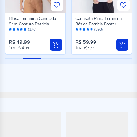
Blusa Feminina Canelada
Camiseta Pima Feminina
Sem Costura Patricia
Básica Patricia Foster
Avaliação:
Avaliação:
Foster Preto
Branco
(170)
(393)
98%
96%
R$ 49,99
R$ 59,99
10x
R$ 4,99
10x
R$ 5,99