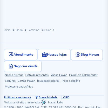
Início
Moda
Feminino
Saias
Atendimento
Nossas lojas
Blog Havan
Negociar dívida
Nossa história
Lista de presentes
Vagas Havan
Painel do colaborador
Seguros
Cartão Havan
Igualdade salarial
Troco solidário
Projetos e patrocínios
Políticas e segurança
Acessibilidade
LGPD
Todos os direitos reservados
Havan Labs
© 1986 - 2026 HAVAN S.A. CNPJ: 79.379.491.0008-50 | Rod. Antônio Heil,