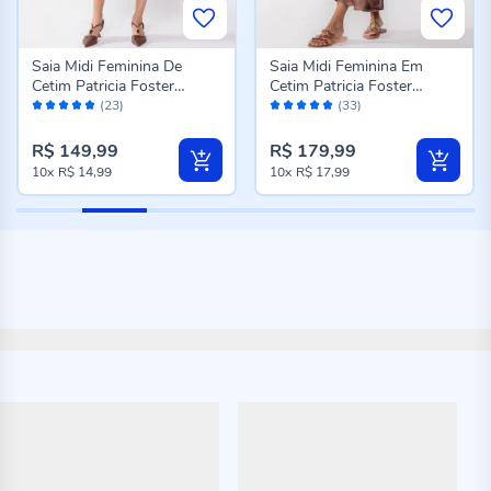
Saia Midi Feminina De
Saia Midi Feminina Em
Cetim Patricia Foster
Cetim Patricia Foster
Avaliação:
Avaliação:
Marrom
Marrom
(23)
(33)
100%
96%
R$ 149,99
R$ 179,99
10x
R$ 14,99
10x
R$ 17,99