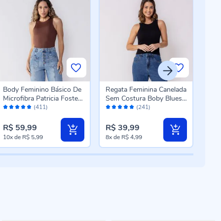
Body Feminino Básico De
Regata Feminina Canelada
Reg
Microfibra Patricia Foster
Sem Costura Boby Blues
Sem
Avaliação:
Avaliação:
Aval
Marrom
Preto
Bra
(411)
(241)
96%
96%
96
R$ 59,99
R$ 39,99
R$ 
10x
de
R$ 5,99
8x
de
R$ 4,99
8x
d