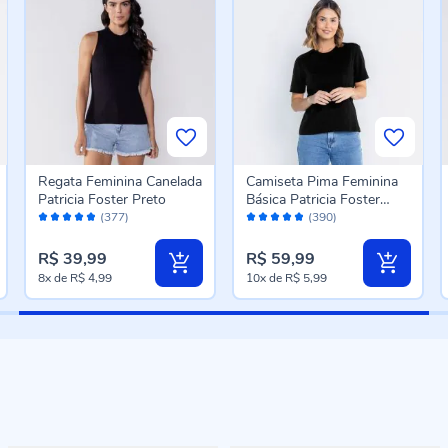
Regata Feminina Canelada
Camiseta Pima Feminina
Patricia Foster Preto
Básica Patricia Foster
Avaliação:
Avaliação:
Preto
(377)
(390)
96%
96%
R$ 39,99
R$ 59,99
8x
de
R$ 4,99
10x
de
R$ 5,99