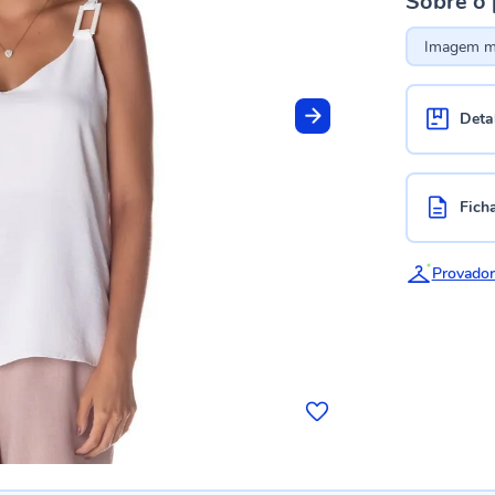
Sobre o
Imagem me
Deta
Fich
Provador