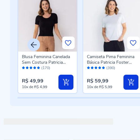
lta
Blusa Feminina Canelada
Camiseta Pima Feminina
Sem Costura Patricia
Básica Patricia Foster
Avaliação:
Avaliação:
r
Foster Preto
Branco
(170)
(390)
98%
96%
R$ 49,99
R$ 59,99
10x
de
R$ 4,99
10x
de
R$ 5,99