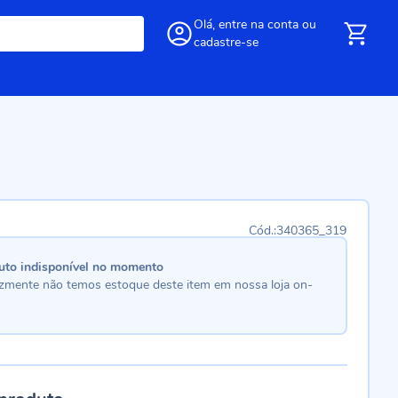
Olá,
entre
na conta
ou
cadastre-se
340365_319
uto indisponível no momento
lizmente não temos estoque deste item em nossa loja on-