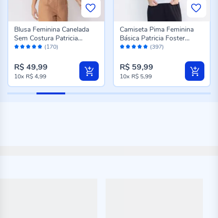
Blusa Feminina Canelada
Camiseta Pima Feminina
Sem Costura Patricia
Básica Patricia Foster
Avaliação:
Avaliação:
Foster Preto
Branco
(170)
(397)
98%
96%
R$ 49,99
R$ 59,99
10x
R$ 4,99
10x
R$ 5,99