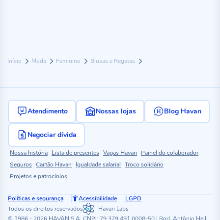
Início
Moda
Feminino
Blusas e Regatas
Atendimento
Nossas lojas
Blog Havan
Negociar dívida
Nossa história
Lista de presentes
Vagas Havan
Painel do colaborador
Seguros
Cartão Havan
Igualdade salarial
Troco solidário
Projetos e patrocínios
Políticas e segurança
Acessibilidade
LGPD
Todos os direitos reservados
Havan Labs
© 1986 - 2026 HAVAN S.A. CNPJ: 79.379.491.0008-50 | Rod. Antônio Heil,