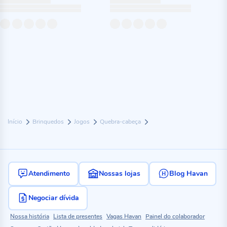
Início
Brinquedos
Jogos
Quebra-cabeça
Atendimento
Nossas lojas
Blog Havan
Negociar dívida
Nossa história
Lista de presentes
Vagas Havan
Painel do colaborador