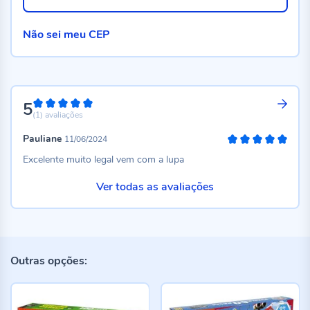
Não sei meu CEP
5
100%
(1)
avaliações
Pauliane
11/06/2024
100%
Excelente muito legal vem com a lupa
Ver todas as avaliações
Outras opções: