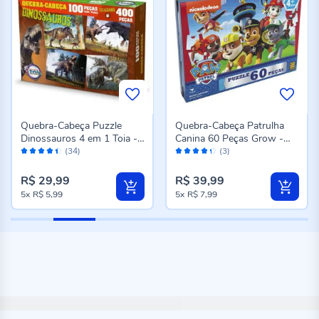
Quebra-Cabeça Puzzle
Quebra-Cabeça Patrulha
Dinossauros 4 em 1 Toia -
Canina 60 Peças Grow -
Avaliação:
Avaliação:
12150
3352
(34)
(3)
88%
86%
R$ 29,99
R$ 39,99
5x
R$ 5,99
5x
R$ 7,99