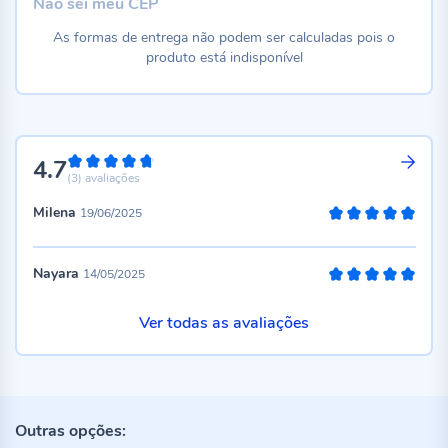
Não sei meu CEP
As formas de entrega não podem ser calculadas pois o
produto está indisponível
4.7
94%
(3)
avaliações
Milena
19/06/2025
100%
Nayara
14/05/2025
100%
Ver todas as avaliações
Outras opções: