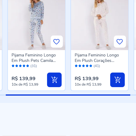
Pijama Feminino Longo
Pijama Feminino Longo
Em Plush Pets Camila
Em Plush Corações
Avaliação:
Avaliação:
Moretti Estampado
Camila Moretti Estampado
(31)
(41)
100%
98%
R$ 139,99
R$ 139,99
10x
de
R$ 13,99
10x
de
R$ 13,99