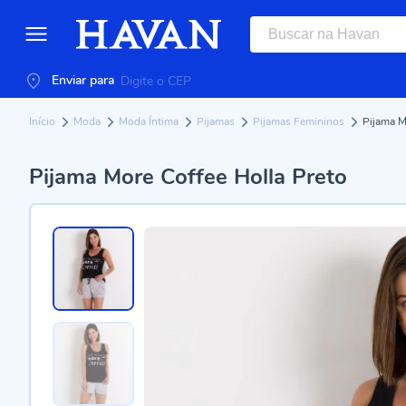
Enviar para
Início
Moda
Moda Íntima
Pijamas
Pijamas Femininos
Pijama M
Pijama More Coffee Holla Preto