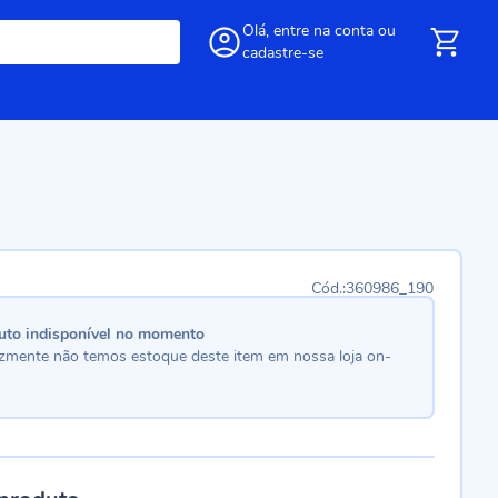
Olá,
entre
na conta
ou
cadastre-se
360986_190
uto indisponível no momento
lizmente não temos estoque deste item em nossa loja on-