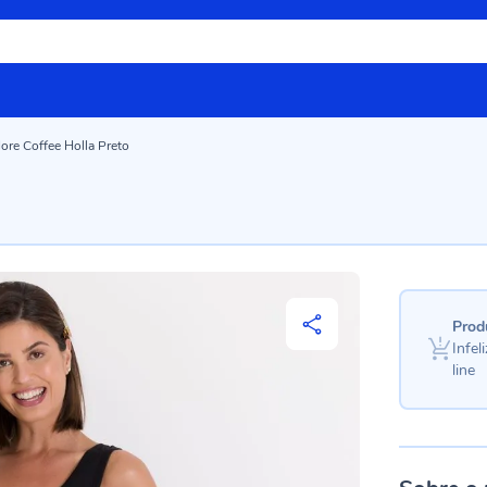
ore Coffee Holla Preto
Prod
Infe
line