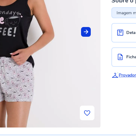
Sobre o
Imagem me
Deta
Fich
Provador