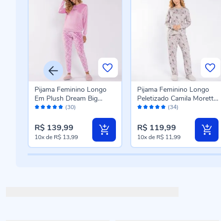
go
Pijama Feminino Longo
Pijama Feminino Longo
mila
Em Plush Dream Big
Peletizado Camila Moretti
Avaliação:
Avaliação:
Camila Moretti Rose
Cinza Fosco
(30)
(34)
98%
98%
R$ 139,99
R$ 119,99
10x
de
R$ 13,99
10x
de
R$ 11,99