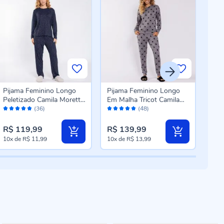
Pijama Feminino Longo
Pijama Feminino Longo
Pij
Peletizado Camila Moretti
Em Malha Tricot Camila
Em 
Avaliação:
Avaliação:
Aval
Azul Meia-Noite
Moretti Gato
More
(36)
(48)
98%
96%
98
R$ 119,99
R$ 139,99
R$ 
10x
de
R$ 11,99
10x
de
R$ 13,99
10x