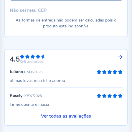
Não sei meu CEP
As formas de entrega não podem ser calculadas pois o
produto está indisponível
4.5
90%
(24)
avaliações
Juliano
07/06/2026
100%
ótimas luvas meu filho adorou
Rosely
09/07/2025
100%
Firme quente e macia
Ver todas as avaliações