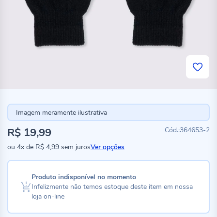
Imagem meramente ilustrativa
R$ 19,99
364653-2
ou
4x
de
R$ 4,99
sem juros
Ver opções
Produto indisponível no momento
Infelizmente não temos estoque deste item em nossa
loja on-line