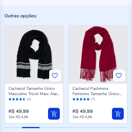
Outras opções:
Cachecol Tamanho Único
Cachecol Pashmina
Masculino Tricot Marc Alain
Feminino Tamanho Único
Avaliação:
Avaliação:
- PRETO U
Patrícia Foster - BORDO U
(2)
(7)
90%
98%
R$ 49,99
R$ 49,99
10x
R$ 4,99
10x
R$ 4,99