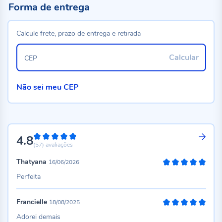
Forma de entrega
Calcule frete, prazo de entrega e retirada
Calcular
CEP
Não sei meu CEP
4.8
96%
(57)
avaliações
Thatyana
16/06/2026
100%
Perfeita
Francielle
18/08/2025
100%
Adorei demais