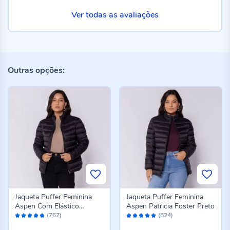
Ver todas as avaliações
Outras opções:
Jaqueta Puffer Feminina
Jaqueta Puffer Feminina
Aspen Com Elástico
Aspen Patricia Foster Preto
Avaliação:
Avaliação:
Patricia Foster Preto
(767)
(824)
96%
96%