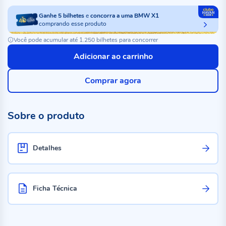
Ganhe
5
bilhetes
e
concorra a uma BMW X1
comprando esse produto
Você pode acumular até 1.250 bilhetes para concorrer
Adicionar ao carrinho
Comprar agora
Sobre o produto
Detalhes
Ficha Técnica