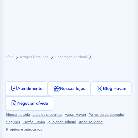
Início
Artigos Natalinos
Decoração de Natal
Atendimento
Nossas lojas
Blog Havan
Negociar dívida
Nossa história
Lista de presentes
Vagas Havan
Painel do colaborador
Seguros
Cartão Havan
Igualdade salarial
Troco solidário
Projetos e patrocínios