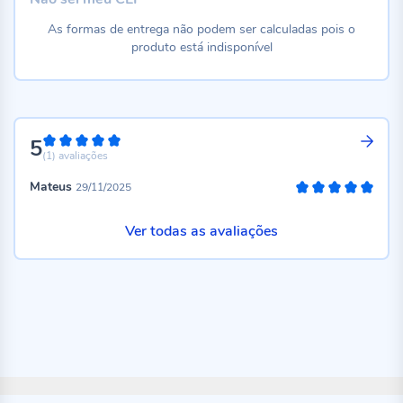
As formas de entrega não podem ser calculadas pois o
produto está indisponível
5
100%
(1)
avaliações
Mateus
29/11/2025
100%
Ver todas as avaliações