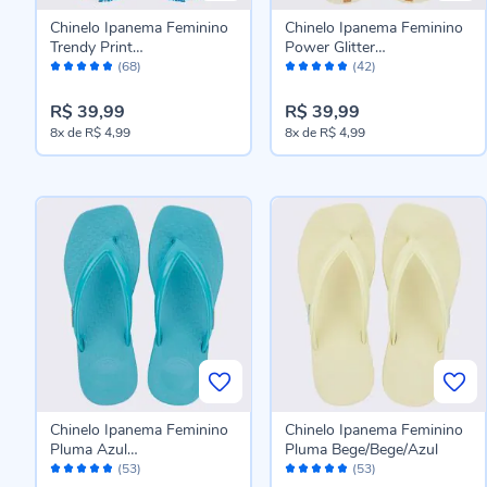
Chinelo Ipanema Feminino
Chinelo Ipanema Feminino
Trendy Print
Power Glitter
Avaliação:
Avaliação:
Branco/Branco/Azul
Bege/Glitter/Marrom
(68)
(42)
96%
96%
R$ 39,99
R$ 39,99
8x
de
R$ 4,99
8x
de
R$ 4,99
Chinelo Ipanema Feminino
Chinelo Ipanema Feminino
Pluma Azul
Pluma Bege/Bege/Azul
Avaliação:
Avaliação:
Claro/Azul/Laranja
(53)
(53)
96%
96%