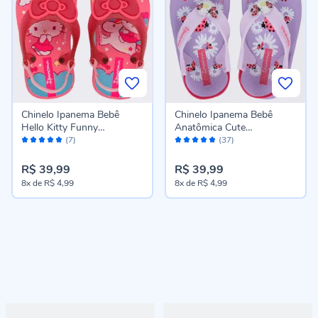
Chinelo Ipanema Bebê
Chinelo Ipanema Bebê
Hello Kitty Funny
Anatômica Cute
Avaliação:
Avaliação:
Rosa/Glitter
Lilas/Lilas/Rosa
(7)
(37)
100%
96%
R$ 39,99
R$ 39,99
8x
de
R$ 4,99
8x
de
R$ 4,99