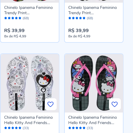
Chinelo Ipanema Feminino
Chinelo Ipanema Feminino
Trendy Print
Trendy Print
Avaliação:
Avaliação:
Preto/Vermelho/Verde
Branco/Preto/Lilas
(68)
(68)
96%
96%
R$ 39,99
R$ 39,99
8x
de
R$ 4,99
8x
de
R$ 4,99
Chinelo Ipanema Feminino
Chinelo Ipanema Feminino
Hello Kitty And Friends
Hello Kitty And Friends
Avaliação:
Avaliação:
Branco/Preto/Vermelho
Preto/Lilas
(33)
(33)
96%
96%