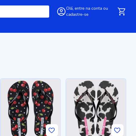
Olá,
entre
na conta
ou
cadastre-se