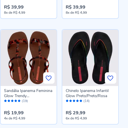
R$ 39,99
R$ 39,99
8x
de
R$ 4,99
8x
de
R$ 4,99
Sandália Ipanema Feminina
Chinelo Ipanema Infantil
Glow Trendy
Glow Preto/Preto/Rosa
Avaliação:
Avaliação:
Marrom/Tartaruga/Laranja
(19)
(14)
98%
98%
R$ 19,99
R$ 29,99
4x
de
R$ 4,99
6x
de
R$ 4,99