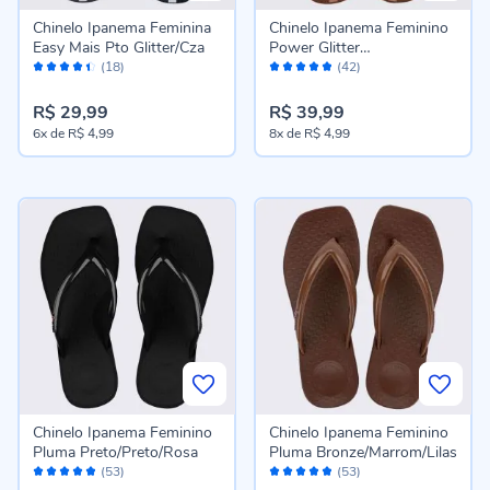
Chinelo Ipanema Feminina
Chinelo Ipanema Feminino
Easy Mais Pto Glitter/Cza
Power Glitter
Avaliação:
Avaliação:
Marrom/Glitter
(18)
(42)
88%
96%
R$ 29,99
R$ 39,99
6x
de
R$ 4,99
8x
de
R$ 4,99
Chinelo Ipanema Feminino
Chinelo Ipanema Feminino
Pluma Preto/Preto/Rosa
Pluma Bronze/Marrom/Lilas
Avaliação:
Avaliação:
(53)
(53)
96%
96%