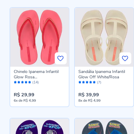
Chinelo Ipanema Infantil
Sandália Ipanema Infantil
Glow Rosa
Glow Off White/Rosa
Avaliação:
Avaliação:
Medio/Rosa/Dourado
(14)
(7)
98%
100%
R$ 29,99
R$ 39,99
6x
de
R$ 4,99
8x
de
R$ 4,99