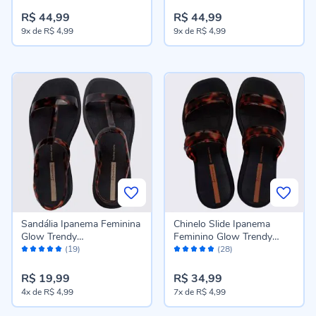
R$ 44,99
R$ 44,99
9x
de
R$ 4,99
9x
de
R$ 4,99
Sandália Ipanema Feminina
Chinelo Slide Ipanema
Glow Trendy
Feminino Glow Trendy
Avaliação:
Avaliação:
Preto/Tartaruga/Dourado
Preto/Tartaruga/Marrom
(19)
(28)
98%
96%
R$ 19,99
R$ 34,99
4x
de
R$ 4,99
7x
de
R$ 4,99