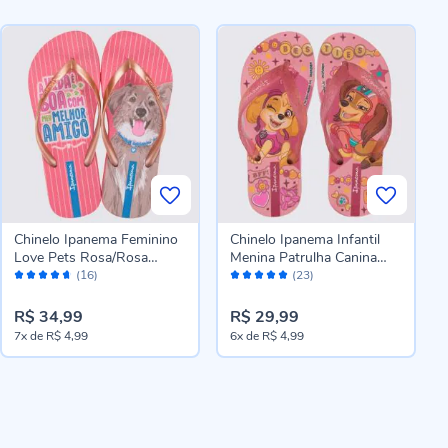
Chinelo Ipanema Feminino
Chinelo Ipanema Infantil
Love Pets Rosa/Rosa
Menina Patrulha Canina
Avaliação:
Avaliação:
Metalizado/Bege
Rosa/Rosa Transparente
(16)
(23)
92%
100%
R$ 34,99
R$ 29,99
7x
de
R$ 4,99
6x
de
R$ 4,99