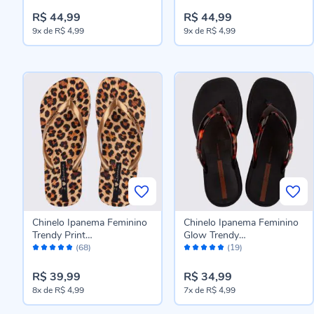
R$ 44,99
R$ 44,99
9x
de
R$ 4,99
9x
de
R$ 4,99
Chinelo Ipanema Feminino
Chinelo Ipanema Feminino
Trendy Print
Glow Trendy
Avaliação:
Avaliação:
Bege/Ouro/Marrom
Preto/Tartaruga/Marrom
(68)
(19)
96%
96%
R$ 39,99
R$ 34,99
8x
de
R$ 4,99
7x
de
R$ 4,99