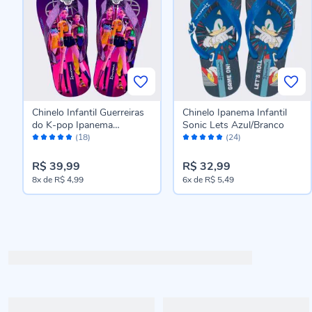
Chinelo Infantil Guerreiras
Chinelo Ipanema Infantil
do K-pop Ipanema
Sonic Lets Azul/Branco
Avaliação:
Avaliação:
Roxo/Rosa
(18)
(24)
98%
98%
R$ 39,99
R$ 32,99
8x
de
R$ 4,99
6x
de
R$ 5,49