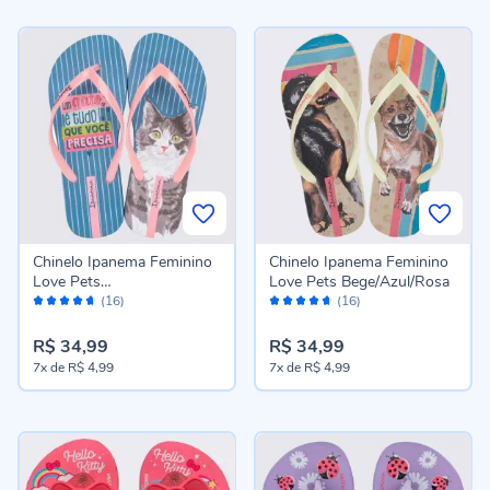
Chinelo Ipanema Feminino
Chinelo Ipanema Feminino
Love Pets
Love Pets Bege/Azul/Rosa
Avaliação:
Avaliação:
Azul/Rosa/Branco
(16)
(16)
92%
92%
R$ 34,99
R$ 34,99
7x
de
R$ 4,99
7x
de
R$ 4,99