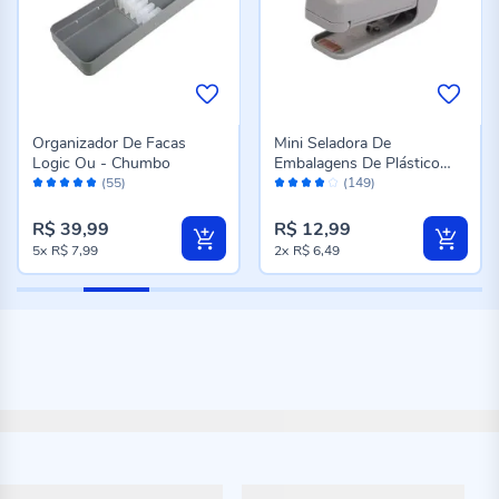
Organizador De Facas
Mini Seladora De
Logic Ou - Chumbo
Embalagens De Plástico
Avaliação:
Avaliação:
Lyor - Cinza
(55)
(149)
96%
76%
R$ 39,99
R$ 12,99
5x
R$ 7,99
2x
R$ 6,49