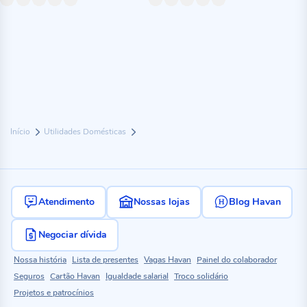
Início
Utilidades Domésticas
Atendimento
Nossas lojas
Blog Havan
Negociar dívida
Nossa história
Lista de presentes
Vagas Havan
Painel do colaborador
Seguros
Cartão Havan
Igualdade salarial
Troco solidário
Projetos e patrocínios