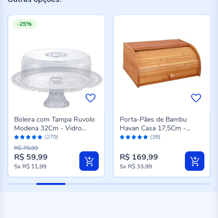
-25%
Boleira com Tampa Ruvolo
Porta-Pães de Bambu
Modena 32Cm - Vidro
Havan Casa 17,5Cm -
Avaliação:
Avaliação:
Transparente
Bambu
(270)
(38)
98%
98%
R$ 79,99
R$ 59,99
R$ 169,99
Preço
5x
R$ 11,99
5x
R$ 33,99
especial