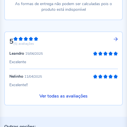
As formas de entrega não podem ser calculadas pois o
produto está indisponível
5
100%
(5)
avaliações
Leandro
15/06/2025
100%
Excelente
Nelinho
11/04/2025
100%
Excelente!!
Ver todas as avaliações
Outras opções: