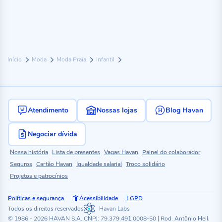
Início
Moda
Moda Praia
Infantil
Atendimento
Nossas lojas
Blog Havan
Negociar dívida
Nossa história
Lista de presentes
Vagas Havan
Painel do colaborador
Seguros
Cartão Havan
Igualdade salarial
Troco solidário
Projetos e patrocínios
Políticas e segurança
Acessibilidade
LGPD
Todos os direitos reservados
Havan Labs
© 1986 - 2026 HAVAN S.A. CNPJ: 79.379.491.0008-50 | Rod. Antônio Heil,