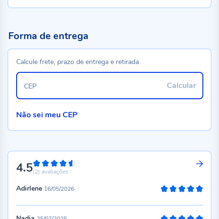
Forma de entrega
Calcule frete, prazo de entrega e retirada
Calcular
CEP
Não sei meu CEP
4.5
90%
(2)
avaliações
Adirlene
16/05/2026
100%
Nadia
25/07/2025