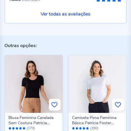
100%
Ver todas as avaliações
Outras opções:
Blusa Feminina Canelada
Camiseta Pima Feminina
Sem Costura Patricia
Básica Patricia Foster
Avaliação:
Avaliação:
Foster Preto
Branco
(170)
(390)