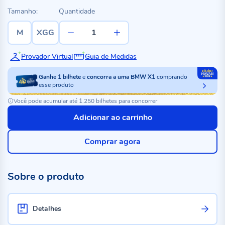
Tamanho:
Quantidade
M
XGG
Provador Virtual
Guia de Medidas
Ganhe
1
bilhete
e
concorra a uma BMW X1
comprando
esse produto
Você pode acumular até 1.250 bilhetes para concorrer
Adicionar ao carrinho
Comprar agora
Sobre o produto
Detalhes