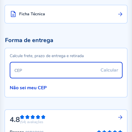
Ficha Técnica
Forma de entrega
Calcule frete, prazo de entrega e retirada
Calcular
CEP
Não sei meu CEP
4.8
96%
(54)
avaliações