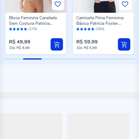
Blusa Feminina Canelada
Camiseta Pima Feminina
Sem Costura Patricia
Básica Patricia Foster
Avaliação:
Avaliação:
Foster Preto
Branco
(170)
(390)
98%
96%
R$ 49,99
R$ 59,99
10x
R$ 4,99
10x
R$ 5,99