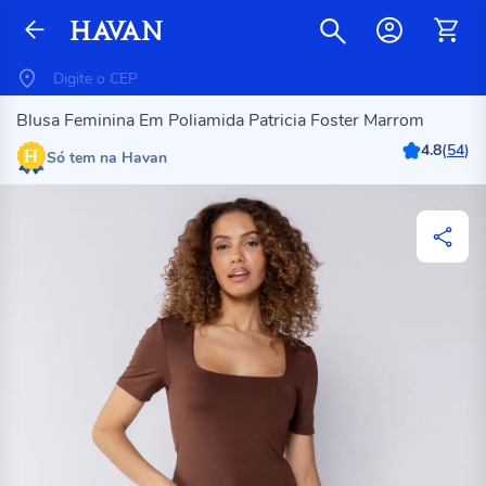
Blusa Feminina Em Poliamida Patricia Foster Marrom
4.8
(
54
)
Só tem na Havan