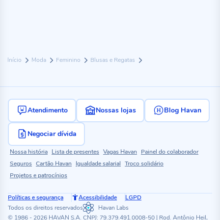
Início
Moda
Feminino
Blusas e Regatas
Atendimento
Nossas lojas
Blog Havan
Negociar dívida
Nossa história
Lista de presentes
Vagas Havan
Painel do colaborador
Seguros
Cartão Havan
Igualdade salarial
Troco solidário
Projetos e patrocínios
Políticas e segurança
Acessibilidade
LGPD
Todos os direitos reservados
Havan Labs
© 1986 - 2026 HAVAN S.A. CNPJ: 79.379.491.0008-50 | Rod. Antônio Heil,