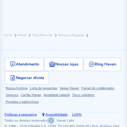
Início
Moda
Para Meninas
Blusas e Regatas
Atendimento
Nossas lojas
Blog Havan
Negociar dívida
Nossa história
Lista de presentes
Vagas Havan
Painel do colaborador
Seguros
Cartão Havan
Igualdade salarial
Troco solidário
Projetos e patrocínios
Políticas e segurança
Acessibilidade
LGPD
Todos os direitos reservados
Havan Labs
© 1986 - 2026 HAVAN S.A. CNPJ: 79.379.491.0008-50 | Rod. Antônio Heil,