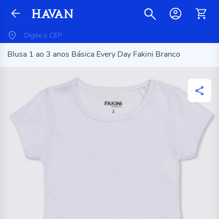
Blusa 1 ao 3 anos Básica Every Day Fakini Branco