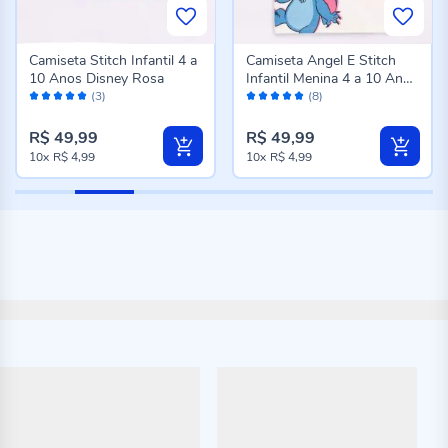
Camiseta Stitch Infantil 4 a
Camiseta Angel E Stitch
10 Anos Disney Rosa
Infantil Menina 4 a 10 Anos
Avaliação:
Avaliação:
Disney Natural
(3)
(8)
100%
98%
R$ 49,99
R$ 49,99
10x
R$ 4,99
10x
R$ 4,99