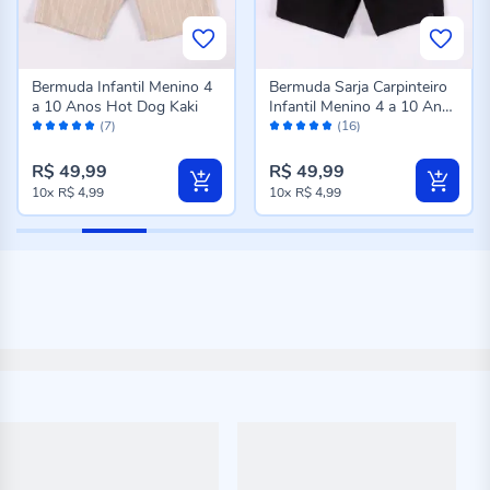
Bermuda Infantil Menino 4
Bermuda Sarja Carpinteiro
a 10 Anos Hot Dog Kaki
Infantil Menino 4 a 10 Anos
Avaliação:
Avaliação:
Hot Dog Preto
(7)
(16)
98%
98%
R$ 49,99
R$ 49,99
10x
R$ 4,99
10x
R$ 4,99