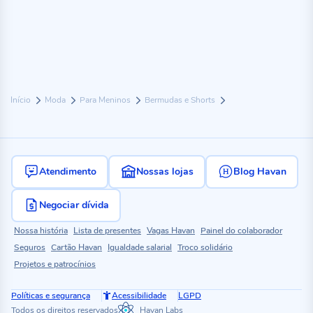
Início
Moda
Para Meninos
Bermudas e Shorts
Atendimento
Nossas lojas
Blog Havan
Negociar dívida
Nossa história
Lista de presentes
Vagas Havan
Painel do colaborador
Seguros
Cartão Havan
Igualdade salarial
Troco solidário
Projetos e patrocínios
Políticas e segurança
Acessibilidade
LGPD
Todos os direitos reservados
Havan Labs