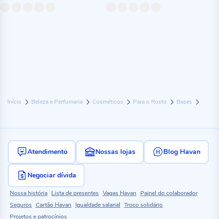
Início
Beleza e Perfumaria
Cosméticos
Para o Rosto
Bases
Atendimento
Nossas lojas
Blog Havan
Negociar dívida
Nossa história
Lista de presentes
Vagas Havan
Painel do colaborador
Seguros
Cartão Havan
Igualdade salarial
Troco solidário
Projetos e patrocínios