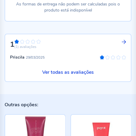
As formas de entrega não podem ser calculadas pois o
produto está indisponível
1
20%
(1)
avaliações
Priscila
29/03/2025
20%
Ver todas as avaliações
Outras opções: