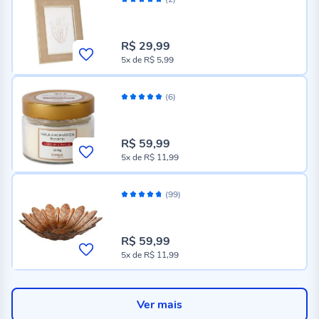
100%
R$ 29,99
5x
de
R$ 5,99
Vela Aromática Botanic Havan Casa - Cereja
Avaliação:
(6)
100%
R$ 59,99
5x
de
R$ 11,99
Centro de Mesa Folhas Coffee 39Cm Vitazza
Avaliação:
(99)
94%
R$ 59,99
5x
de
R$ 11,99
Ver mais