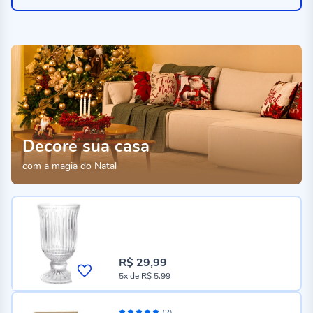
Decore sua casa
com a magia do Natal
Vaso Floreiro Soho com Pé em Cristal L'
R$ 29,99
5x
de
R$ 5,99
Porta Retrato Mart 10X15cm - Bege
Avaliação:
(2)