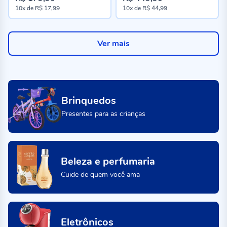
10x
de
R$ 17,99
10x
de
R$ 44,99
Ver mais
Brinquedos
Presentes para as crianças
Beleza e perfumaria
Cuide de quem você ama
Eletrônicos