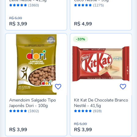
Avaliação:
Avaliação:
(1860)
(1275)
96%
96%
R$ 5,99
R$ 3,99
R$ 4,99
Preço
especial
-33%
Amendoim Salgado Tipo
Kit Kat De Chocolate Branco
Japonês Dori - 100g
Nestlé - 41,5g
Avaliação:
Avaliação:
(1802)
(928)
96%
96%
R$ 5,99
R$ 3,99
R$ 3,99
Preço