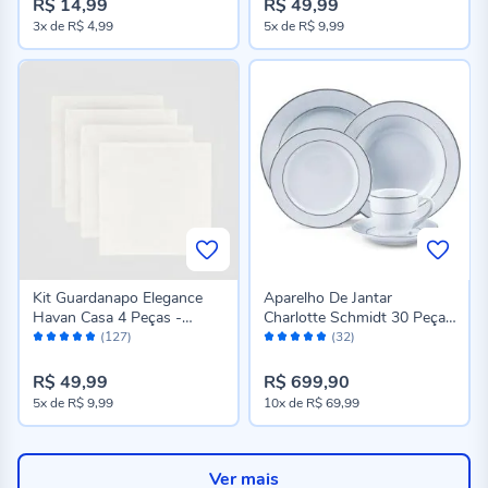
R$ 14,99
R$ 49,99
3x
de
R$ 4,99
5x
de
R$ 9,99
Kit Guardanapo Elegance
Aparelho De Jantar
Havan Casa 4 Peças -
Charlotte Schmidt 30 Peças
Avaliação:
Avaliação:
Branco
- Porcelana
(127)
(32)
96%
96%
R$ 49,99
R$ 699,90
5x
de
R$ 9,99
10x
de
R$ 69,99
Ver mais