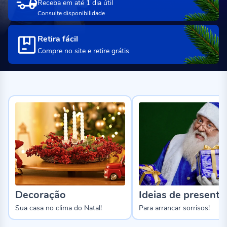
Receba em até 1 dia útil
Consulte disponibilidade
Retira fácil
Compre no site e retire grátis
Decoração
Ideias de presente
Sua casa no clima do Natal!
Para arrancar sorrisos!