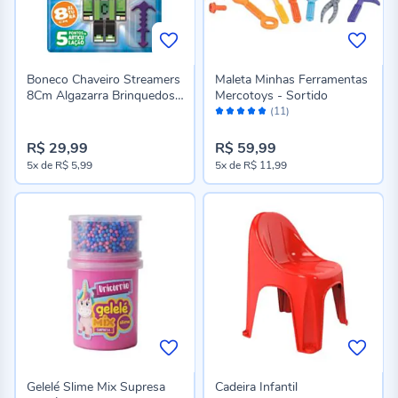
Boneco Chaveiro Streamers
Maleta Minhas Ferramentas
8Cm Algazarra Brinquedos -
Mercotoys - Sortido
Avaliação:
Sortido
(11)
96%
R$ 29,99
R$ 59,99
5x
de
R$ 5,99
5x
de
R$ 11,99
Gelelé Slime Mix Supresa
Cadeira Infantil