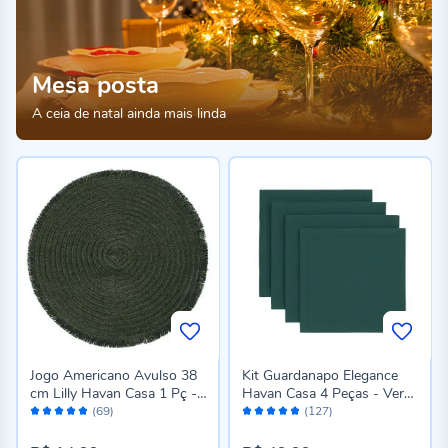
Mesa posta
A ceia de natal ainda mais linda
Jogo Americano Avulso 38
Kit Guardanapo Elegance
cm Lilly Havan Casa 1 Pç -
Havan Casa 4 Peças - Verde
Avaliação:
Avaliação:
Verde
Pinheiro
(69)
(127)
96%
96%