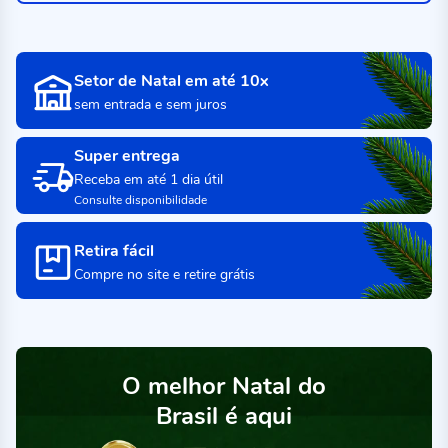
Setor de Natal em até 10x
sem entrada e sem juros
Super entrega
Receba em até 1 dia útil
Consulte disponibilidade
Retira fácil
Compre no site e retire grátis
O melhor Natal do
Brasil é aqui