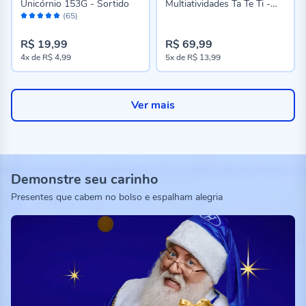
Unicórnio 153G - Sortido
Multiatividades Ta Te Ti -
Avaliação:
Sortido
(65)
98%
R$ 19,99
R$ 69,99
4x
de
R$ 4,99
5x
de
R$ 13,99
Ver mais
Demonstre seu carinho
Presentes que cabem no bolso e espalham alegria