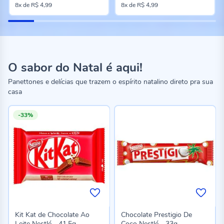
8x
de
R$ 4,99
8x
de
R$ 4,99
O sabor do Natal é aqui!
Panettones e delícias que trazem o espírito natalino direto pra sua
casa
-33%
Kit Kat de Chocolate Ao
Chocolate Prestigio De
Leite Nestlé - 41,5g
Coco Nestlé - 33g