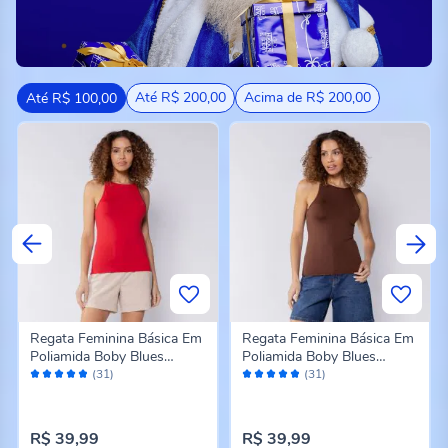
Até R$ 200,00
Acima de R$ 200,00
Até R$ 100,00
Regata Feminina Básica Em
Regata Feminina Básica Em
Poliamida Boby Blues
Poliamida Boby Blues
Avaliação:
Avaliação:
Vermelho
Marrom
(31)
(31)
94%
94%
R$ 39,99
R$ 39,99