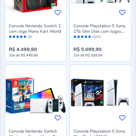
Console Nintendo Switch 2
Console Playstation 5 Sony
com Jogo Mario Kart World
1Tb Slim Disk com Jogos
Avaliação:
Avaliação:
Astro Bot e Gran Turismo 7
(9)
(501)
100%
98%
- Bivolt
R$ 4.499,90
R$ 5.099,90
10x
de
R$ 449,99
10x
de
R$ 509,99
Console Nintendo Switch
Console Playstation 5 Sony