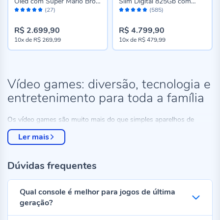
Oled com Super Mario Bros
Slim Digital 825Gb com
Avaliação:
Avaliação:
Wonder
Jogos Astro Bot e Gran
(27)
(585)
98%
98%
Turismo 7
R$ 2.699,90
R$ 4.799,90
10x
de
R$ 269,99
10x
de
R$ 479,99
Vídeo games: diversão, tecnologia e
entretenimento para toda a família
Os vídeo games são muito mais do que simples aparelhos de
entretenimento: eles proporcionam momentos de lazer, interação e
Ler mais
desafios que estimulam habilidades cognitivas, reflexos e
criatividade.
Na Havan, você encontra consoles, controles, volantes e
Dúvidas frequentes
acessórios de marcas renomadas como Sony, Microsoft, Dazz e
Nintendo,
todos com preços incríveis e condições de pagamento
Qual console é melhor para jogos de última
facilitadas.
Aqui, a diversão está ao alcance de todos, seja para
geração?
jogar sozinho, em família ou com amigos.
todos com preços incríveis e condições de pagamento