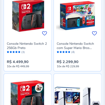
Console Nintendo Switch 2
Console Nintendo Switch
256Gb Preto
com Super Mario Bros
Avaliação:
Avaliação:
Wonder Incluso
(3)
(4)
100%
100%
R$ 4.499,90
R$ 2.299,90
10x
de
R$ 449,99
10x
de
R$ 229,99