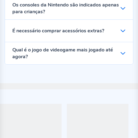
Os consoles da Nintendo são indicados apenas
facilitadas.
Investir em um vídeo game é garantir horas de entretenimento de
para crianças?
qualidade. Com modelos variados, desde o PS5 até os consoles da
Nintendo, você pode escolher a experiência que mais combina com
seu estilo de jogo. Além disso, os acessórios disponíveis, como
É necessário comprar acessórios extras?
controles extras e volantes, tornam cada partida mais imersiva e
confortável, garantindo diversão contínua sem comprometer o
desempenho.
Qual é o jogo de videogame mais jogado até
agora?
Consoles de vídeo games para todos os estilos de
jogador
O PlayStation 5 é a escolha perfeita para quem busca gráficos
realistas, velocidade impressionante e jogos de última geração.
Com seu design moderno e funcionalidades inovadoras, ele
transforma qualquer partida em uma experiência imersiva e
envolvente, ideal para gamers que valorizam performance e
tecnologia. Além disso, a biblioteca de jogos oferece opções para
todos os gostos, desde aventuras épicas até títulos competitivos.
Já o Xbox se destaca pela integração com serviços e recursos
exclusivos, como assinatura de jogos e compatibilidade com
diversos acessórios. Ele proporciona uma experiência completa de