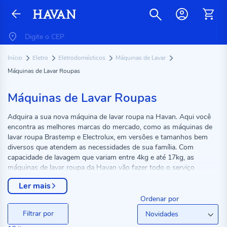
Início
Eletro
Eletrodomésticos
Máquinas de Lavar
Máquinas de Lavar Roupas
Máquinas de Lavar Roupas
Adquira a sua nova máquina de lavar roupa na Havan. Aqui você
encontra as melhores marcas do mercado, como as máquinas de
lavar roupa Brastemp e Electrolux, em versões e tamanhos bem
diversos que atendem as necessidades de sua família. Com
capacidade de lavagem que variam entre 4kg e até 17kg, as
máquinas de lavar roupa da Havan vão fazer todo o serviço
pesado, deixando suas roupas limpas de verdade. Confira agora
Ler mais
mesmo todas as nossas opções em produtos.
Ordenar por
Filtrar por