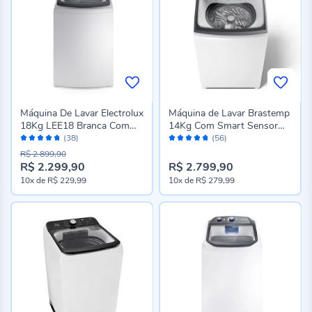
Máquina De Lavar Electrolux
Máquina de Lavar Brastemp
18Kg LEE18 Branca Com
14Kg Com Smart Sensor
Avaliação:
Avaliação:
Cesto Inox e Jetclean
Branca BWJ14AB
(38)
(56)
94%
94%
R$ 2.899,90
R$ 2.299,90
R$ 2.799,90
10x
de
R$ 229,99
10x
de
R$ 279,99