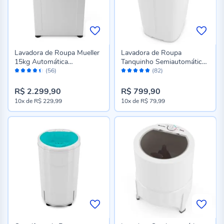
Lavadora de Roupa Mueller
Lavadora de Roupa
15kg Automática
Tanquinho Semiautomático
Avaliação:
Avaliação:
Ultracentrifugação MLA15
Mueller 20kg Big
(56)
(82)
88%
96%
R$ 2.299,90
R$ 799,90
10x
de
R$ 229,99
10x
de
R$ 79,99