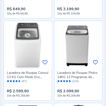
94%
92%
R$ 649,90
R$ 3.199,90
10x
de
R$ 64,99
10x
de
R$ 319,99
Lavadora de Roupas Consul
Lavadora de Roupas Philco
13 KG Com Modo Eco
14KG 12 Programas de
Avaliação:
Avaliação:
CWN13AB
Lavagem PLR14A
(67)
(103)
92%
94%
R$ 2.599,90
R$ 2.099,90
10x
de
R$ 259,99
10x
de
R$ 209,99