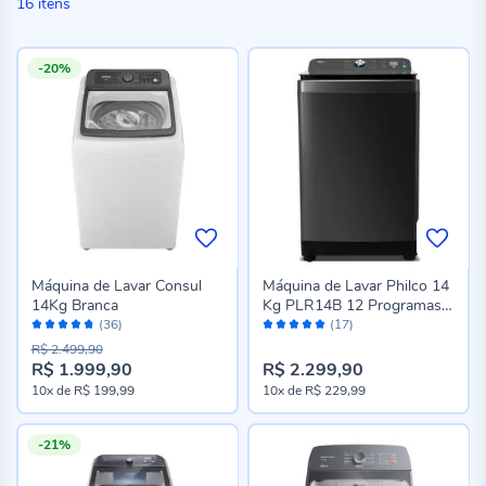
16
itens
-20%
Máquina de Lavar Consul
Máquina de Lavar Philco 14
14Kg Branca
Kg PLR14B 12 Programas
Avaliação:
Avaliação:
de Lavagem
(36)
(17)
94%
98%
R$ 2.499,90
R$ 1.999,90
R$ 2.299,90
10x
de
R$ 199,99
10x
de
R$ 229,99
-21%