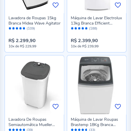
Lavadora de Roupas 15kg
Máquina de Lavar Electrolux
Branca Midea Wave Agitator
13kg Branca Efficient
Avaliação:
Avaliação:
LDA13
(109)
(188)
94%
96%
R$ 2.299,90
R$ 2.399,90
10x
de
R$ 229,99
10x
de
R$ 239,99
Lavadora De Roupas
Máquina de Lavar Roupas
Semiautomática Mueller
Brastemp 18Kg Branca
Avaliação:
Avaliação:
Mlt10b 10kg
BWF18AB
(39)
(33)