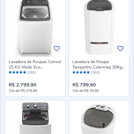
Lavadora de Roupas Consul
Lavadora de Roupa
15 KG Modo Eco
Tanquinho Colormaq 20Kg
Avaliação:
Avaliação:
CWN15AB
Semiautomática LCS20
(291)
(162)
96%
96%
R$ 2.799,90
R$ 799,90
10x
de
R$ 279,99
10x
de
R$ 79,99