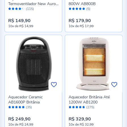
Termoventilador New Auros
800W AB800B
Avaliação:
Avaliação:
AQC422
(115)
(5)
84%
96%
R$ 149,90
R$ 179,90
10x
de
R$ 14,99
10x
de
R$ 17,99
Aquecedor Ceramic
Aquecedor Britânia Até
AB1600P Britânia
1200W AB1200
Avaliação:
Avaliação:
(35)
(275)
98%
94%
R$ 249,90
R$ 329,90
10x
de
R$ 24,99
10x
de
R$ 32,99