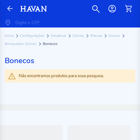
Início
Configurações
Desativar
Disney
Marcas
Disney
Brinquedos Disney
Bonecos
Bonecos
Não encontramos produtos para essa pesquisa.