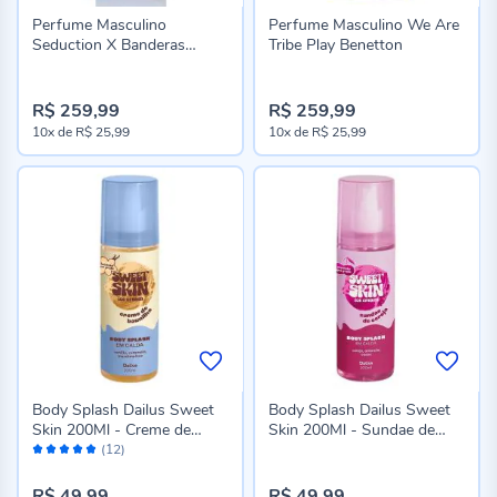
Perfume Masculino
Perfume Masculino We Are
Seduction X Banderas
Tribe Play Benetton
100Ml
R$ 259,99
R$ 259,99
10x
de
R$ 25,99
10x
de
R$ 25,99
Body Splash Dailus Sweet
Body Splash Dailus Sweet
Skin 200Ml - Creme de
Skin 200Ml - Sundae de
Avaliação:
Baunilha
Cereja
(12)
98%
R$ 49,99
R$ 49,99