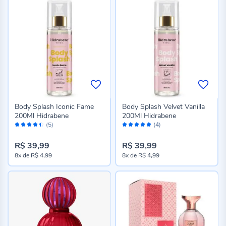
Body Splash Iconic Fame
Body Splash Velvet Vanilla
200Ml Hidrabene
200Ml Hidrabene
Avaliação:
Avaliação:
(5)
(4)
88%
100%
R$ 39,99
R$ 39,99
8x
de
R$ 4,99
8x
de
R$ 4,99