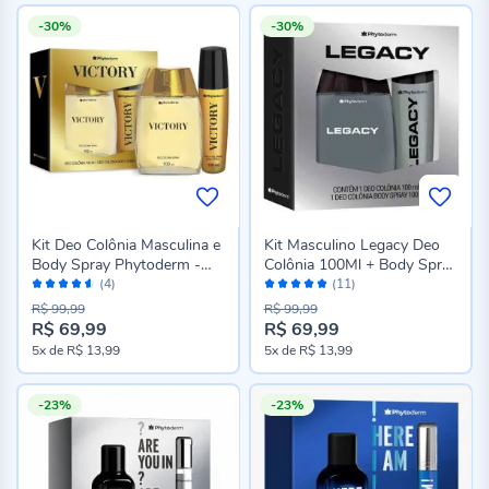
-30%
-30%
Kit Deo Colônia Masculina e
Kit Masculino Legacy Deo
Body Spray Phytoderm -
Colônia 100Ml + Body Spray
Avaliação:
Avaliação:
Victory
100Ml - Phytoderm
(4)
(11)
90%
98%
R$ 99,99
R$ 99,99
R$ 69,99
R$ 69,99
Preço
Preço
5x
de
R$ 13,99
5x
de
R$ 13,99
especial
especial
-23%
-23%