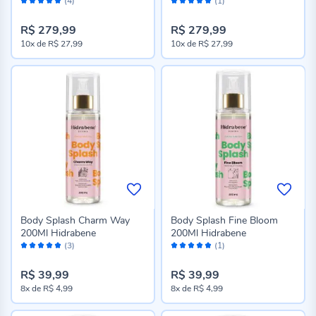
(4)
(1)
96%
100%
R$ 279,99
R$ 279,99
10x
de
R$ 27,99
10x
de
R$ 27,99
Body Splash Charm Way
Body Splash Fine Bloom
200Ml Hidrabene
200Ml Hidrabene
Avaliação:
Avaliação:
(3)
(1)
100%
100%
R$ 39,99
R$ 39,99
8x
de
R$ 4,99
8x
de
R$ 4,99