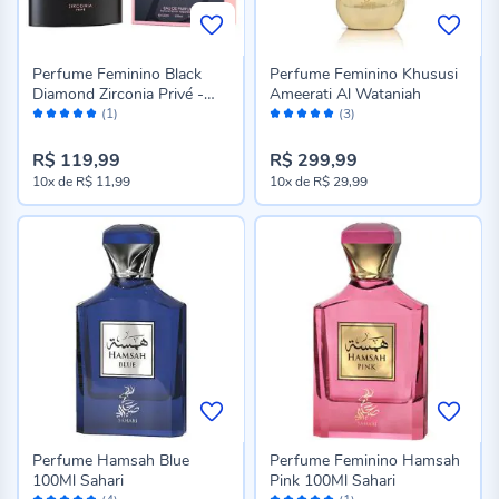
Perfume Feminino Black
Perfume Feminino Khususi
Diamond Zirconia Privé -
Ameerati Al Wataniah
Avaliação:
Avaliação:
100 ml
(1)
(3)
100%
100%
R$ 119,99
R$ 299,99
10x
de
R$ 11,99
10x
de
R$ 29,99
Perfume Hamsah Blue
Perfume Feminino Hamsah
100Ml Sahari
Pink 100Ml Sahari
Avaliação:
Avaliação: