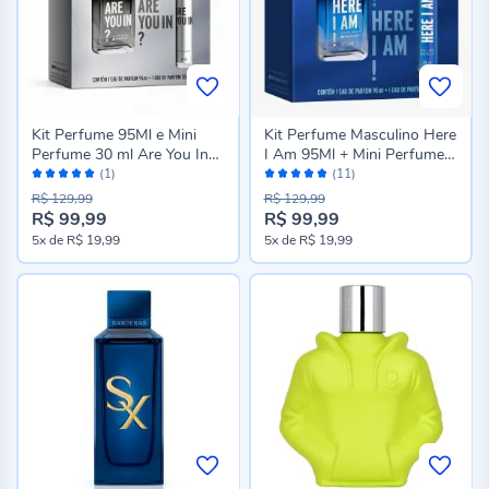
Kit Perfume 95Ml e Mini
Kit Perfume Masculino Here
Perfume 30 ml Are You In
I Am 95Ml + Mini Perfume
Avaliação:
Avaliação:
Phytoderm
30 Ml - Phytoderm
(1)
(11)
100%
96%
R$ 129,99
R$ 129,99
R$ 99,99
R$ 99,99
Preço
Preço
5x
de
R$ 19,99
5x
de
R$ 19,99
especial
especial