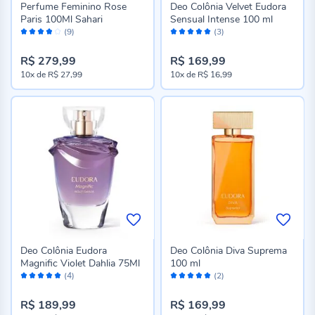
Perfume Feminino Rose
Deo Colônia Velvet Eudora
Paris 100Ml Sahari
Sensual Intense 100 ml
Avaliação:
Avaliação:
(9)
(3)
76%
100%
R$ 279,99
R$ 169,99
10x
de
R$ 27,99
10x
de
R$ 16,99
Deo Colônia Eudora
Deo Colônia Diva Suprema
Magnific Violet Dahlia 75Ml
100 ml
Avaliação:
Avaliação:
(4)
(2)
100%
100%
R$ 189,99
R$ 169,99