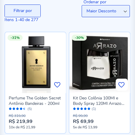
Ordenar por
Filtrar por
Itens
1
-
40
de
277
-31%
-30%
Perfume The Golden Secret
Kit Deo Colônia 100Ml e
Antônio Bandeiras - 200ml
Body Spray 120Ml Arrazo
Avaliação:
Avaliação:
Phytoderm
(5)
(1)
88%
100%
R$ 319,90
R$ 99,99
R$ 219,99
R$ 69,99
Preço
Preço
10x
de
R$ 21,99
5x
de
R$ 13,99
especial
especial