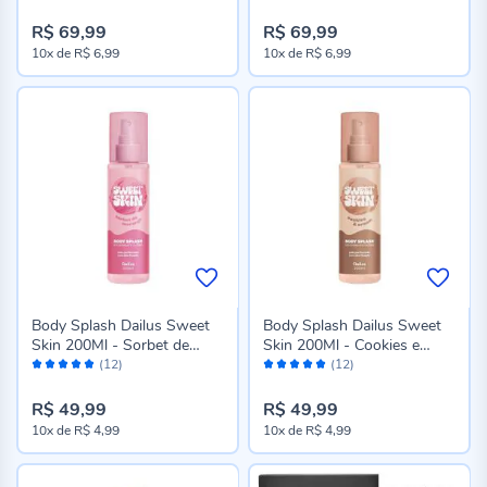
86%
100%
R$ 69,99
R$ 69,99
10x
de
R$ 6,99
10x
de
R$ 6,99
Body Splash Dailus Sweet
Body Splash Dailus Sweet
Skin 200Ml - Sorbet de
Skin 200Ml - Cookies e
Avaliação:
Avaliação:
Morango
Cream
(12)
(12)
98%
98%
R$ 49,99
R$ 49,99
10x
de
R$ 4,99
10x
de
R$ 4,99