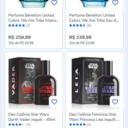
Perfume Benetton United
Perfume Benetton United
Colors We Are Tribe Intense
Colors We Are Tribe Eau de
Avaliação:
Avaliação:
Eau de Parfum 90Ml
Toilette 90Ml
(7)
(6)
100%
90%
R$ 259,99
R$ 239,99
10x
de
R$ 25,99
10x
de
R$ 23,99
Deo Colônia Star Wars
Deo Colônia Feminina Star
Darth Vader Jequiti - 45ml
Wars Princesa Leia Jequiti -
Avaliação:
Avaliação:
45ml
(3)
(1)