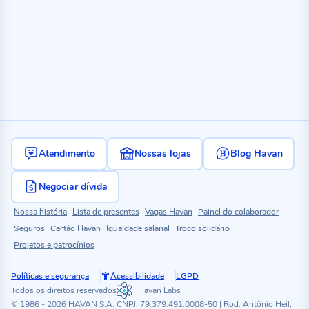
Atendimento
Nossas lojas
Blog Havan
Negociar dívida
Nossa história
Lista de presentes
Vagas Havan
Painel do colaborador
Seguros
Cartão Havan
Igualdade salarial
Troco solidário
Projetos e patrocínios
Políticas e segurança
Acessibilidade
LGPD
Todos os direitos reservados
Havan Labs
© 1986 - 2026 HAVAN S.A. CNPJ: 79.379.491.0008-50 | Rod. Antônio Heil,