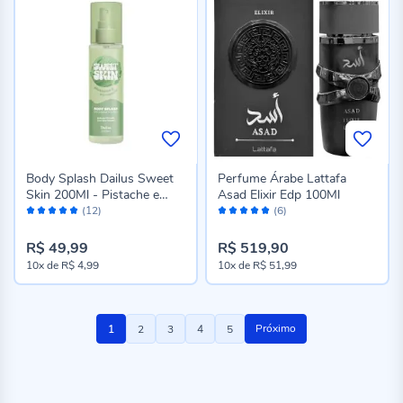
Body Splash Dailus Sweet
Perfume Árabe Lattafa
Skin 200Ml - Pistache e
Asad Elixir Edp 100Ml
Avaliação:
Avaliação:
Caramelo
(12)
(6)
98%
100%
R$ 49,99
R$ 519,90
10x
de
R$ 4,99
10x
de
R$ 51,99
Página
Você
Página
Página
Página
Página
Próximo
1
2
3
4
5
esta
lendo