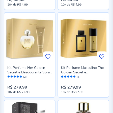
10x
de
R$ 4,99
10x
de
R$ 4,99
Kit Perfume Her Golden
Kit Perfume Masculino The
Secret e Desodorante Spray
Golden Secret e
Avaliação:
Avaliação:
Banderas
Desodorante Spray
(2)
(6)
100%
100%
Banderas
R$ 279,99
R$ 279,99
10x
de
R$ 27,99
10x
de
R$ 27,99